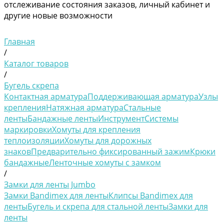
отслеживание состояния заказов, личный кабинет и
другие новые возможности
Главная
/
Каталог товаров
/
Бугель скрепа
Контактная арматура
Поддерживающая арматура
Узлы
крепления
Натяжная арматура
Стальные
ленты
Бандажные ленты
Инструмент
Системы
маркировки
Хомуты для крепления
теплоизоляции
Хомуты для дорожных
знаков
Предварительно фиксированный зажим
Крюки
бандажные
Ленточные хомуты с замком
/
Замки для ленты Jumbo
Замки Bandimex для ленты
Клипсы Bandimex для
ленты
Бугель и скрепа для стальной ленты
Замки для
ленты