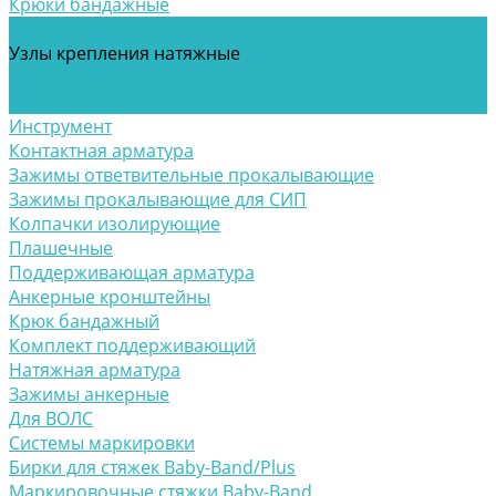
Крюки бандажные
Узлы крепления
Узлы крепления натяжные
Поддерживающие
Кронштейны
Инструмент
Контактная арматура
Зажимы ответвительные прокалывающие
Зажимы прокалывающие для СИП
Колпачки изолирующие
Плашечные
Поддерживающая арматура
Анкерные кронштейны
Крюк бандажный
Комплект поддерживающий
Натяжная арматура
Зажимы анкерные
Для ВОЛС
Системы маркировки
Бирки для стяжек Baby-Band/Plus
Маркировочные стяжки Baby-Band