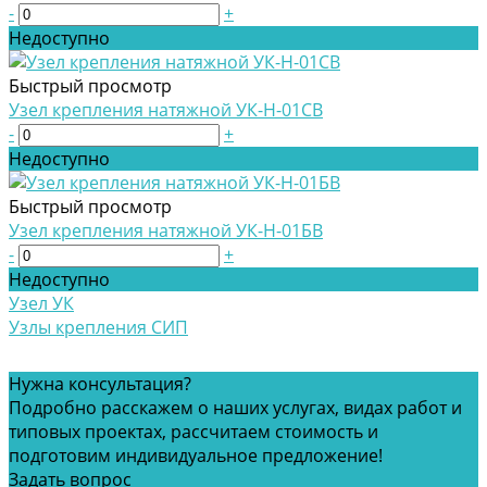
-
+
Недоступно
Быстрый просмотр
Узел крепления натяжной УК-Н-01СВ
-
+
Недоступно
Быстрый просмотр
Узел крепления натяжной УК-Н-01БВ
-
+
Недоступно
Узел УК
Узлы крепления СИП
Нужна консультация?
Подробно расскажем о наших услугах, видах работ и
типовых проектах, рассчитаем стоимость и
подготовим индивидуальное предложение!
Задать вопрос