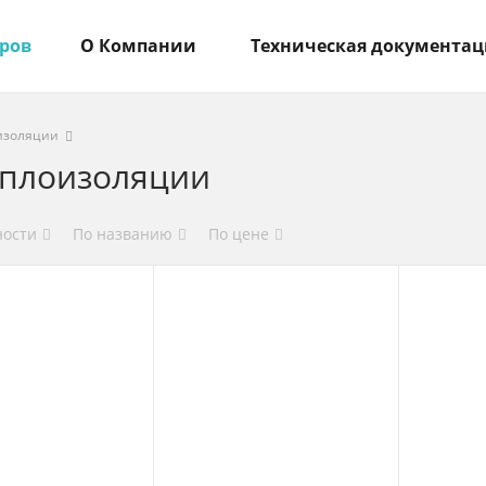
аров
О Компании
Техническая документац
изоляции
еплоизоляции
ности
По названию
По цене