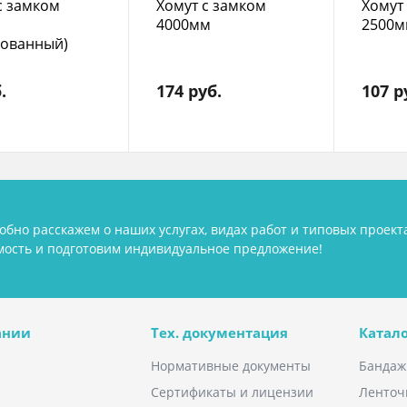
с замком
Хомут с замком
Хомут
4000мм
2500м
кованный)
.
174 руб.
107 р
обно расскажем о наших услугах, видах работ и типовых проект
мость и подготовим индивидуальное предложение!
ании
Тех. документация
Катало
Нормативные документы
Бандаж
Сертификаты и лицензии
Ленточ