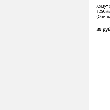
Хомут 
1250м
(Оцин
39 руб