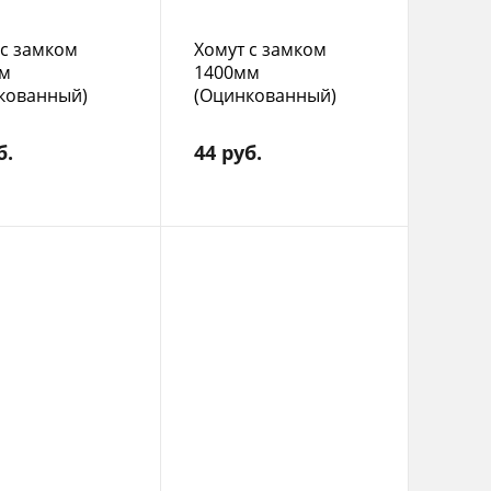
 с замком
Хомут с замком
м
1400мм
кованный)
(Оцинкованный)
б.
44 руб.