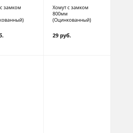
 с замком
Хомут с замком
м
800мм
кованный)
(Оцинкованный)
б.
29 руб.