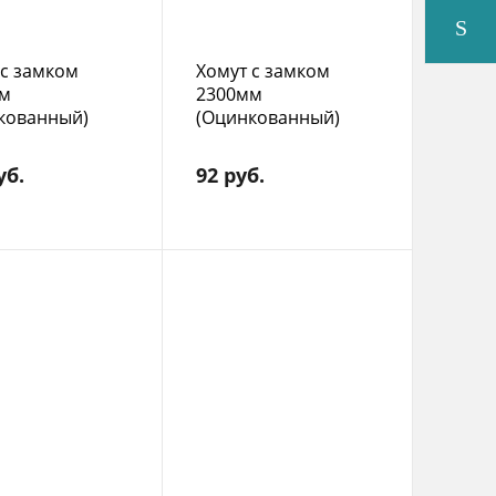
 с замком
Хомут с замком
м
2300мм
кованный)
(Оцинкованный)
уб.
92 руб.