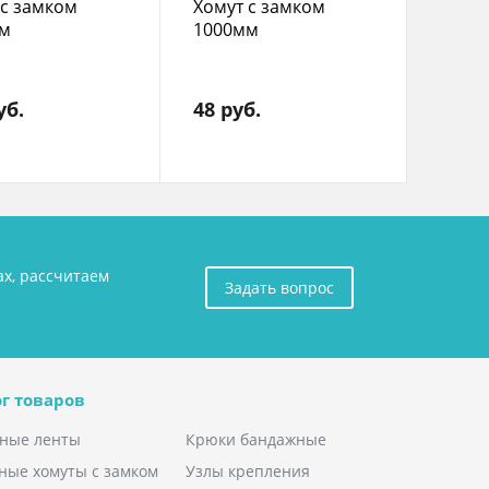
 с замком
Хомут с замком
м
1000мм
уб.
48 руб.
ах, рассчитаем
Задать вопрос
г товаров
ные ленты
Крюки бандажные
ные хомуты с замком
Узлы крепления