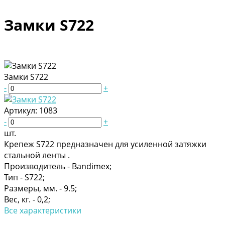
Замки S722
Замки S722
-
+
Артикул:
1083
-
+
шт.
Крепеж S722 предназначен для усиленной затяжки
стальной ленты .
Производитель -
Bandimex;
Тип -
S722;
Размеры, мм. -
9.5;
Вес, кг. -
0,2;
Все характеристики