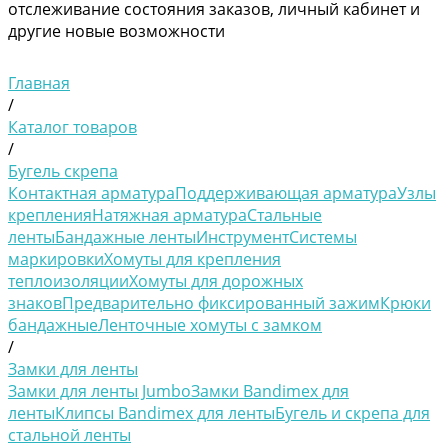
отслеживание состояния заказов, личный кабинет и
другие новые возможности
Главная
/
Каталог товаров
/
Бугель скрепа
Контактная арматура
Поддерживающая арматура
Узлы
крепления
Натяжная арматура
Стальные
ленты
Бандажные ленты
Инструмент
Системы
маркировки
Хомуты для крепления
теплоизоляции
Хомуты для дорожных
знаков
Предварительно фиксированный зажим
Крюки
бандажные
Ленточные хомуты с замком
/
Замки для ленты
Замки для ленты Jumbo
Замки Bandimex для
ленты
Клипсы Bandimex для ленты
Бугель и скрепа для
стальной ленты