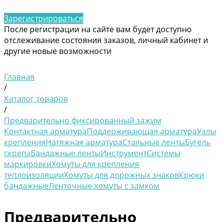
Зарегистрироваться
После регистрации на сайте вам будет доступно
отслеживание состояния заказов, личный кабинет и
другие новые возможности
Главная
/
Каталог товаров
/
Предварительно фиксированный зажим
Контактная арматура
Поддерживающая арматура
Узлы
крепления
Натяжная арматура
Стальные ленты
Бугель
скрепа
Бандажные ленты
Инструмент
Системы
маркировки
Хомуты для крепления
теплоизоляции
Хомуты для дорожных знаков
Крюки
бандажные
Ленточные хомуты с замком
Предварительно