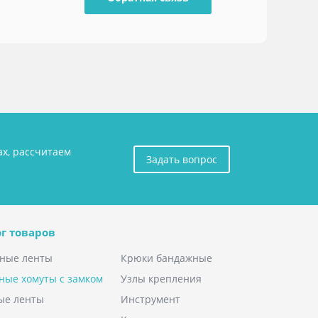
ах, рассчитаем
Задать вопрос
г товаров
ные ленты
Крюки бандажные
ные хомуты с замком
Узлы крепления
ые ленты
Инструмент