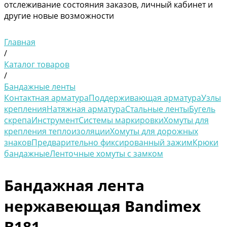
отслеживание состояния заказов, личный кабинет и
другие новые возможности
Главная
/
Каталог товаров
/
Бандажные ленты
Контактная арматура
Поддерживающая арматура
Узлы
крепления
Натяжная арматура
Стальные ленты
Бугель
скрепа
Инструмент
Системы маркировки
Хомуты для
крепления теплоизоляции
Хомуты для дорожных
знаков
Предварительно фиксированный зажим
Крюки
бандажные
Ленточные хомуты с замком
Бандажная лента
нержавеющая Bandimex
В181