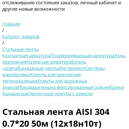
отслеживание состояния заказов, личный кабинет и
другие новые возможности
Главная
/
Каталог товаров
/
Стальные ленты
Контактная арматура
Поддерживающая арматура
Узлы
крепления
Натяжная арматура
Бугель
скрепа
Бандажные ленты
Инструмент
Системы
маркировки
Хомуты для крепления
теплоизоляции
Хомуты для дорожных
знаков
Предварительно фиксированный зажим
Крюки
бандажные
Ленточные хомуты с замком
Стальная лента AISI 304
0.7*20 50м (12х18н10т)