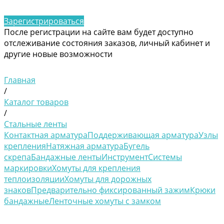
Зарегистрироваться
После регистрации на сайте вам будет доступно
отслеживание состояния заказов, личный кабинет и
другие новые возможности
Главная
/
Каталог товаров
/
Стальные ленты
Контактная арматура
Поддерживающая арматура
Узлы
крепления
Натяжная арматура
Бугель
скрепа
Бандажные ленты
Инструмент
Системы
маркировки
Хомуты для крепления
теплоизоляции
Хомуты для дорожных
знаков
Предварительно фиксированный зажим
Крюки
бандажные
Ленточные хомуты с замком