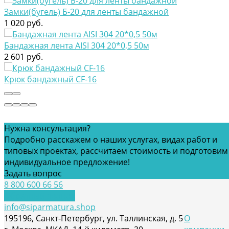
Замки(бугель) Б-20 для ленты бандажной
1 020 руб.
Бандажная лента AISI 304 20*0,5 50м
2 601 руб.
Крюк бандажный CF-16
Нужна консультация?
Loading...
Подробно расскажем о наших услугах, видах работ и
типовых проектах, рассчитаем стоимость и подготовим
индивидуальное предложение!
Задать вопрос
8 800 600 66 56
Обратный звонок
info@siparmatura.shop
195196, Санкт-Петербург, ул. Таллинская, д. 5
О