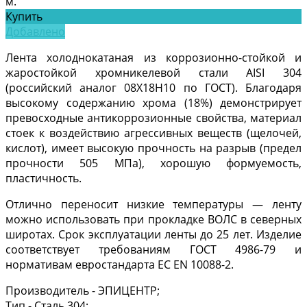
м.
Купить
Добавлено
Лента холоднокатаная из коррозионно-стойкой и
жаростойкой хромникелевой стали AISI 304
(российский аналог 08Х18Н10 по ГОСТ). Благодаря
высокому содержанию хрома (18%) демонстрирует
превосходные антикоррозионные свойства, материал
стоек к воздействию агрессивных веществ (щелочей,
кислот), имеет высокую прочность на разрыв (предел
прочности 505 МПа), хорошую формуемость,
пластичность.
Отлично переносит низкие температуры — ленту
можно использовать при прокладке ВОЛС в северных
широтах. Срок эксплуатации ленты до 25 лет. Изделие
соответствует требованиям ГОСТ 4986-79 и
нормативам евростандарта ЕС EN 10088-2.
Производитель -
ЭПИЦЕНТР;
Тип -
Сталь 304;