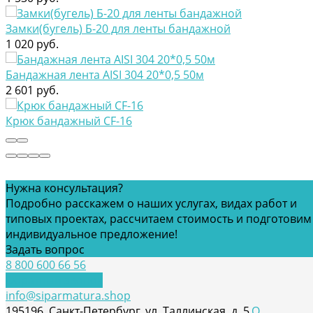
Замки(бугель) Б-20 для ленты бандажной
1 020 руб.
Бандажная лента AISI 304 20*0,5 50м
2 601 руб.
Крюк бандажный CF-16
Нужна консультация?
Loading...
Подробно расскажем о наших услугах, видах работ и
типовых проектах, рассчитаем стоимость и подготовим
индивидуальное предложение!
Задать вопрос
8 800 600 66 56
Обратный звонок
info@siparmatura.shop
195196, Санкт-Петербург, ул. Таллинская, д. 5
О