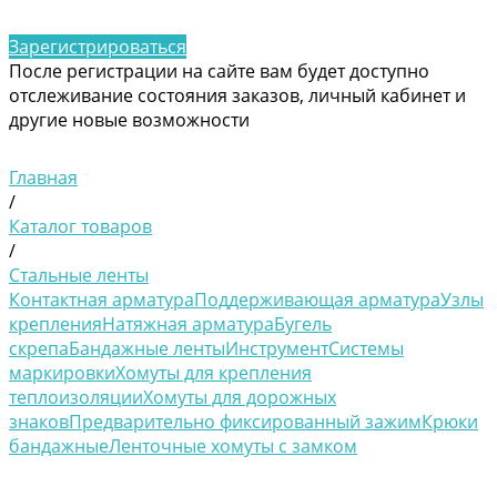
Зарегистрироваться
После регистрации на сайте вам будет доступно
отслеживание состояния заказов, личный кабинет и
другие новые возможности
Главная
/
Каталог товаров
/
Стальные ленты
Контактная арматура
Поддерживающая арматура
Узлы
крепления
Натяжная арматура
Бугель
скрепа
Бандажные ленты
Инструмент
Системы
маркировки
Хомуты для крепления
теплоизоляции
Хомуты для дорожных
знаков
Предварительно фиксированный зажим
Крюки
бандажные
Ленточные хомуты с замком