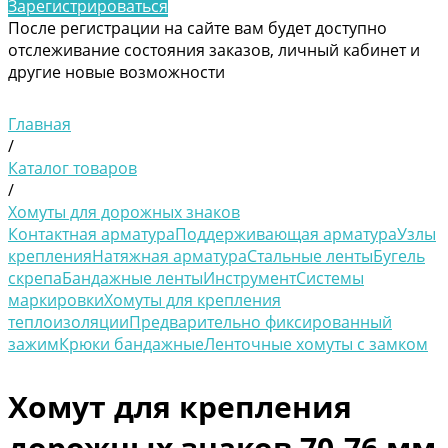
Зарегистрироваться
После регистрации на сайте вам будет доступно
отслеживание состояния заказов, личный кабинет и
другие новые возможности
Главная
/
Каталог товаров
/
Хомуты для дорожных знаков
Контактная арматура
Поддерживающая арматура
Узлы
крепления
Натяжная арматура
Стальные ленты
Бугель
скрепа
Бандажные ленты
Инструмент
Системы
маркировки
Хомуты для крепления
теплоизоляции
Предварительно фиксированный
зажим
Крюки бандажные
Ленточные хомуты с замком
Хомут для крепления
дорожных знаков 70-76 мм